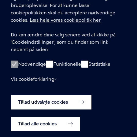
brugeroplevelse. For at kunne læse
GENVEJE
cookiepolitikken skal du acceptere nødvendige
cookies.
Læs hele vores cookiepolitik her
Hvis du vil klage
Du kan ændre dine valg senere ved at klikke på
Digital Post
'Cookieindstillinger', som du finder som link
Databeskyttelse
nederst på siden.
Job
Nødvendige
Funktionelle
Statistiske
Tilgængelighedserklæring
Vis cookieforklaring
Om hjemmesiden
English
Cookiepolitik
Tillad udvalgte cookies
Cookieindstillinger
Tillad alle cookies