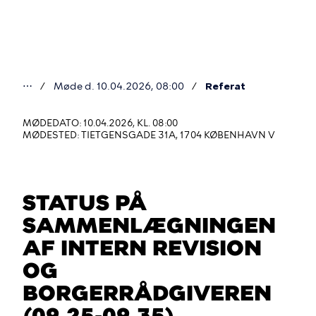
Gå
til
hovedindhold
⋯
Møde d. 10.04.2026, 08:00
Referat
Du
er
MØDEDATO: 10.04.2026, KL. 08:00
MØDESTED: TIETGENSGADE 31A, 1704 KØBENHAVN V
her
STATUS PÅ
SAMMENLÆGNINGEN
AF INTERN REVISION
OG
BORGERRÅDGIVEREN
(09.25-09.35)