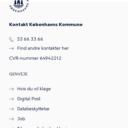
Kontakt Københavns Kommune
T
33 66 33 66
l
Find andre kontakter her
f
.
CVR-nummer
64942212
GENVEJE
Hvis du vil klage
Digital Post
Databeskyttelse
Job