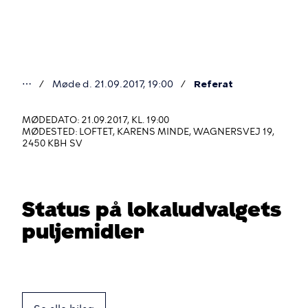
Gå
til
hovedindhold
⋯
Møde d. 21.09.2017, 19:00
Referat
Du
er
MØDEDATO: 21.09.2017, KL. 19:00
MØDESTED: LOFTET, KARENS MINDE, WAGNERSVEJ 19,
her
2450 KBH SV
Status på lokaludvalgets
puljemidler