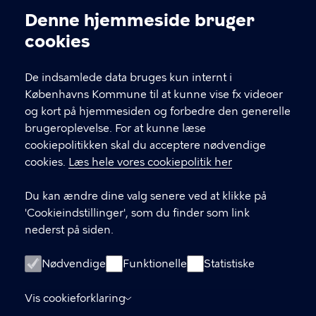
Kontakt Københavns Kommune
Denne hjemmeside bruger
Cookieindstillinger
cookies
T
33 66 33 66
l
Find andre kontakter her
f
De indsamlede data bruges kun internt i
.
Københavns Kommune til at kunne vise fx videoer
CVR-nummer
64942212
og kort på hjemmesiden og forbedre den generelle
brugeroplevelse. For at kunne læse
GENVEJE
cookiepolitikken skal du acceptere nødvendige
cookies.
Læs hele vores cookiepolitik her
Hvis du vil klage
Du kan ændre dine valg senere ved at klikke på
Digital Post
'Cookieindstillinger', som du finder som link
Databeskyttelse
nederst på siden.
Job
Nødvendige
Funktionelle
Statistiske
Tilgængelighedserklæring
Vis cookieforklaring
Om hjemmesiden