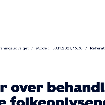
Primær
navigatio
ysningsudvalget
Møde d. 30.11.2021, 16:30
Referat
er over behand
ige folkeoplyse