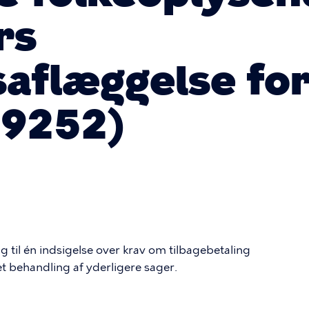
rs
aflæggelse fo
59252)
ng til én indsigelse over krav om tilbagebetaling
yet behandling af yderligere sager.