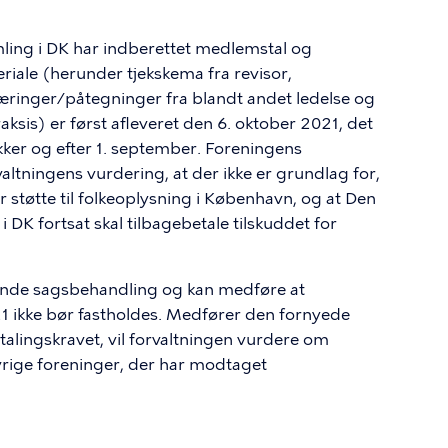
ling i DK har indberettet medlemstal og
eriale (herunder tjekskema fra revisor,
læringer/påtegninger fra blandt andet ledelse og
sis) er først afleveret den 6. oktober 2021, det
rykker og efter 1. september. Foreningens
valtningens vurdering, at der ikke er grundlag for,
r støtte til folkeoplysning i København, og at Den
DK fortsat skal tilbagebetale tilskuddet for
ende sagsbehandling og kan medføre at
21 ikke bør fastholdes. Medfører den fornyede
alingskravet, vil forvaltningen vurdere om
rige foreninger, der har modtaget