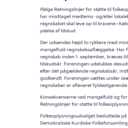
Ifølge Retningslinjer for støtte til folke
har modtaget medlems- og/eller lokalet
regnskabet skal leve op til kravene i 
ydelse af tilskud.
Der udsendes højst to rykkere med minim
mangelfuld regnskabsaflæggelse. Har fo
regnskab inden 1. september, kræves ti
tilskudsår. Foreningen udelukkes desuden
efter det pågældende regnskabsår, indt
godkendt. Foreningen sættes under skærp
regnskaber er afleveret fyldestgørende 
Konsekvenserne ved mangelfuld og for
Retningslinjer for støtte til folkeoplysni
Folkeoplysningsudvalget besluttede på 
Demokratiske Kurdiske Folkeforsamling