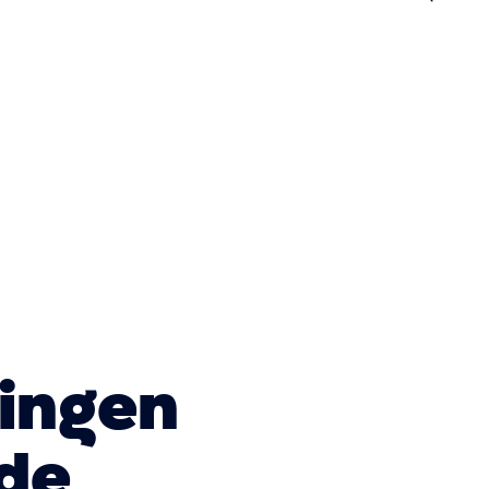
n
lingen
nde