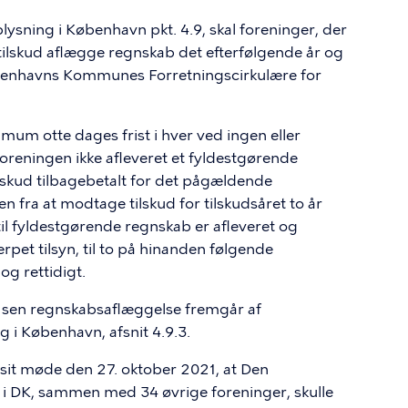
oplysning i København pkt. 4.9, skal foreninger, der
ilskud aflægge regnskab det efterfølgende år og
Københavns Kommunes Forretningscirkulære for
um otte dages frist i hver ved ingen eller
reningen ikke afleveret et fyldestgørende
lskud tilbagebetalt for det pågældende
 fra at modtage tilskud for tilskudsåret to år
il fyldestgørende regnskab er afleveret og
et tilsyn, til to på hinanden følgende
og rettidigt.
 sen regnskabsaflæggelse fremgår af
ng i København, afsnit 4.9.3.
sit møde den 27. oktober 2021, at Den
 i DK, sammen med 34 øvrige foreninger, skulle