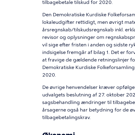
tilbagebetale tilskud for 2020.
Den Demokratiske Kurdiske Folkeforsam
lokaleudgifter rettidigt, men øvrigt mat
årsregnskab/tilskudsregnskab inkl. erk
revisor og oplysninger om regnskabsprak
vil sige efter fristen i anden og sidste 
indsigelse fremgår af bilag 1.
Det er for
at fravige de gældende retningslinjer fo
Demokratiske Kurdiske Folkeforsamling i 
2020.
De øvrige henvendelser kræver opfølg
udvalgets beslutning af 27. oktober 20
sagsbehandling ændringer til tilbagebet
årsagerne også har betydning for de øv
tilbagebetalingskrav.