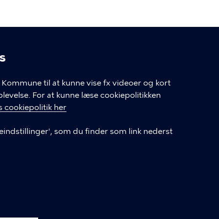
s
linger
Kommune til at kunne vise fx videoer og kort
velse. For at kunne læse cookiepolitikken
GENVEJE
 cookiepolitik her
eindstillinger', som du finder som link nederst
Hvis du vil klage
Databeskyttelse
Tilgængelighedserklæring
English
Cookieindstillinger