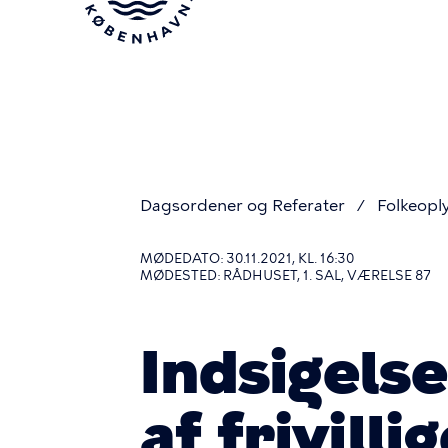
Gå
til
hovedindhold
Dagsordener og Referater
Folkeopl
Du
MØDEDATO: 30.11.2021, KL. 16:30
MØDESTED: RÅDHUSET, 1. SAL, VÆRELSE 87
er
Indsigels
her
af frivill