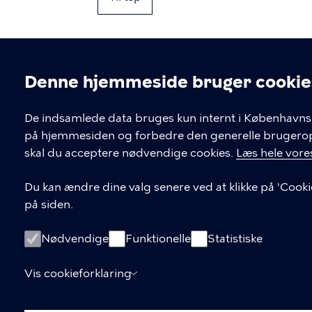
Denne hjemmeside bruger cookie
Cookieindstil
De indsamlede data bruges kun internt i Københavns 
på hjemmesiden og forbedre den generelle brugerople
Kontakt Københavns Kommune
skal du acceptere nødvendige cookies.
Læs hele vores
T
33 66 33 66
Du kan ændre dine valg senere ved at klikke på 'Cooki
l
på siden.
Find andre kontakter her
f
.
CVR-nummer
64942212
Nødvendige
Funktionelle
Statistiske
Vis cookieforklaring