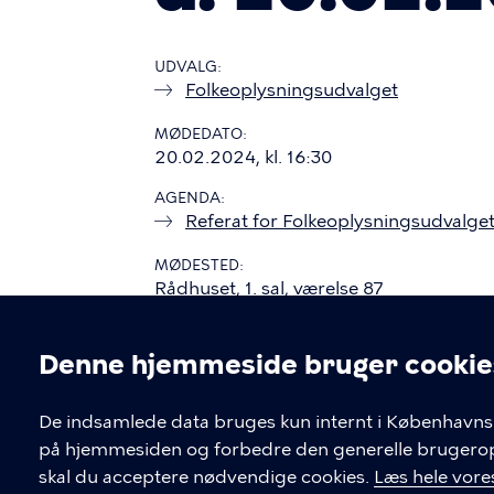
UDVALG
Folkeoplysningsudvalget
MØDEDATO
20.02.2024, kl. 16:30
AGENDA
Referat for Folkeoplysningsudvalge
MØDESTED
Rådhuset, 1. sal, værelse 87
Denne hjemmeside bruger cookie
Cookieindstil
De indsamlede data bruges kun internt i Københavns 
på hjemmesiden og forbedre den generelle brugerople
Kontakt Københavns Kommune
skal du acceptere nødvendige cookies.
Læs hele vores