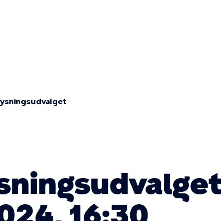
Primær
navigatio
lysningsudvalget
sningsudvalge
024, 16:30