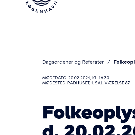
Gå
til
hovedindhold
Dagsordener og Referater
Folkeop
Du
MØDEDATO: 20.02.2024, KL. 16:30
MØDESTED: RÅDHUSET, 1. SAL, VÆRELSE 87
er
Folkeoply
her
d. 20.02.2