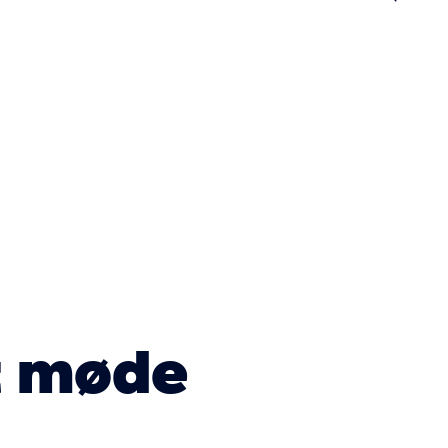
n
t møde