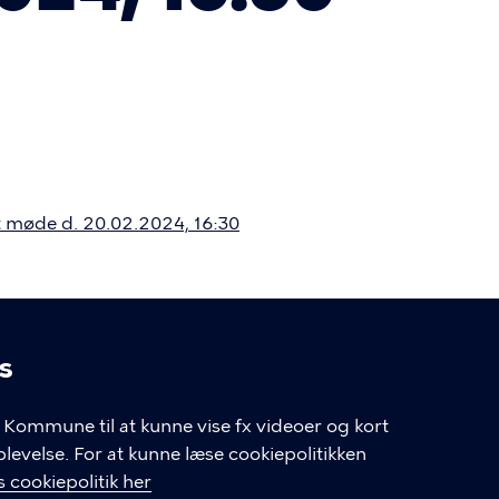
t møde d. 20.02.2024, 16:30
s
linger
Kommune til at kunne vise fx videoer og kort
velse. For at kunne læse cookiepolitikken
GENVEJE
 cookiepolitik her