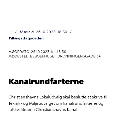
Gå
til
hovedindhold
⋯
Møde d. 25.10.2023, 18:30
Du
Tillægsdagsorden
er
MØDEDATO: 25.10.2023, KL. 18:30
her
MØDESTED: BEBOERHUSET, DRONNINGENSGADE 34
Kanalrundfarterne
Christianshavns Lokaludvalg skal beslutte at skrive til
Teknik- og Miljøudvalget om kanalrundfarterne og
luftkvaliteten i Christianshavns Kanal.