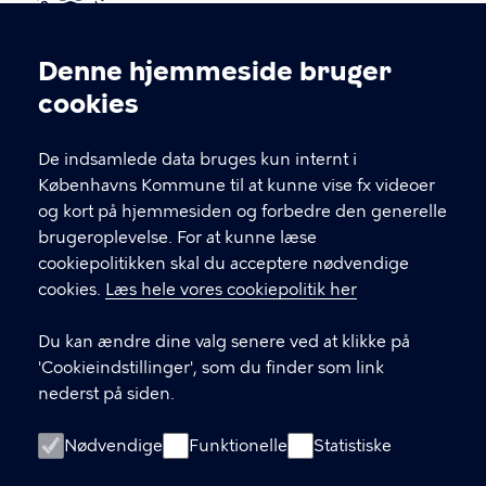
Kontakt Københavns Kommune
Denne hjemmeside bruger
Cookieindstillinger
cookies
T
33 66 33 66
l
Find andre kontakter her
f
De indsamlede data bruges kun internt i
.
Københavns Kommune til at kunne vise fx videoer
CVR-nummer
64942212
og kort på hjemmesiden og forbedre den generelle
brugeroplevelse. For at kunne læse
GENVEJE
cookiepolitikken skal du acceptere nødvendige
cookies.
Læs hele vores cookiepolitik her
Hvis du vil klage
Du kan ændre dine valg senere ved at klikke på
Digital Post
'Cookieindstillinger', som du finder som link
Databeskyttelse
nederst på siden.
Job
Nødvendige
Funktionelle
Statistiske
Tilgængelighedserklæring