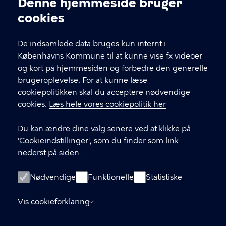
Kontakt Københavns Kommune
Denne hjemmeside bruger
Cookieindstillinger
cookies
T
33 66 33 66
l
Find andre kontakter her
f
De indsamlede data bruges kun internt i
.
Københavns Kommune til at kunne vise fx videoer
CVR-nummer
64942212
og kort på hjemmesiden og forbedre den generelle
brugeroplevelse. For at kunne læse
GENVEJE
cookiepolitikken skal du acceptere nødvendige
cookies.
Læs hele vores cookiepolitik her
Hvis du vil klage
Du kan ændre dine valg senere ved at klikke på
Digital Post
'Cookieindstillinger', som du finder som link
Databeskyttelse
nederst på siden.
Job
Nødvendige
Funktionelle
Statistiske
Tilgængelighedserklæring
Vis cookieforklaring
Om hjemmesiden
English