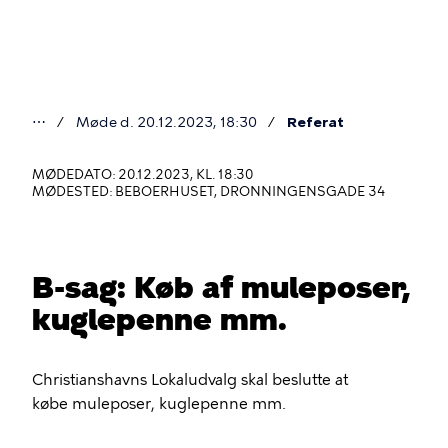
Gå
til
hovedindhold
⋯
Møde d. 20.12.2023, 18:30
Referat
Du
er
MØDEDATO: 20.12.2023, KL. 18:30
MØDESTED: BEBOERHUSET, DRONNINGENSGADE 34
her
B-sag: Køb af muleposer,
kuglepenne mm.
Christianshavns Lokaludvalg skal beslutte at
købe muleposer, kuglepenne mm.