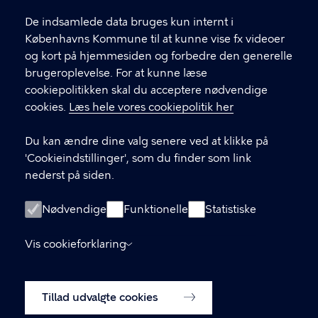
l
Find andre kontakter her
f
De indsamlede data bruges kun internt i
.
Københavns Kommune til at kunne vise fx videoer
CVR-nummer
64942212
og kort på hjemmesiden og forbedre den generelle
brugeroplevelse. For at kunne læse
GENVEJE
cookiepolitikken skal du acceptere nødvendige
cookies.
Læs hele vores cookiepolitik her
Hvis du vil klage
Du kan ændre dine valg senere ved at klikke på
Digital Post
'Cookieindstillinger', som du finder som link
Databeskyttelse
nederst på siden.
Job
Nødvendige
Funktionelle
Statistiske
Tilgængelighedserklæring
Vis cookieforklaring
Om hjemmesiden
English
Cookiepolitik
Tillad udvalgte cookies