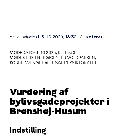
Gå
til
hovedindhold
⋯
Møde d. 31.10.2024, 18:30
Referat
Du
er
MØDEDATO: 31.10.2024, KL. 18:30
MØDESTED: ENERGICENTER VOLDPARKEN,
her
KOBBELVÆNGET 65, 1. SAL I 'FYSIKLOKALET'
Vurdering af
bylivsgadeprojekter i
Brønshøj-Husum
Indstilling