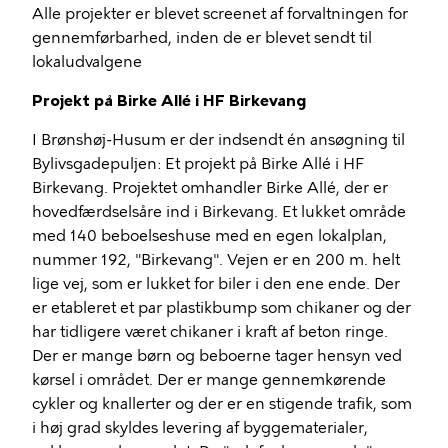
Alle projekter er blevet screenet af forvaltningen for
gennemførbarhed, inden de er blevet sendt til
lokaludvalgene
Projekt på Birke Allé i HF Birkevang
I Brønshøj-Husum er der indsendt én ansøgning til
Bylivsgadepuljen: Et projekt på Birke Allé i HF
Birkevang. Projektet omhandler Birke Allé, der er
hovedfærdselsåre ind i Birkevang. Et lukket område
med 140 beboelseshuse med en egen lokalplan,
nummer 192, "Birkevang". Vejen er en 200 m. helt
lige vej, som er lukket for biler i den ene ende. Der
er etableret et par plastikbump som chikaner og der
har tidligere været chikaner i kraft af beton ringe.
Der er mange børn og beboerne tager hensyn ved
kørsel i området. Der er mange gennemkørende
cykler og knallerter og der er en stigende trafik, som
i høj grad skyldes levering af byggematerialer,