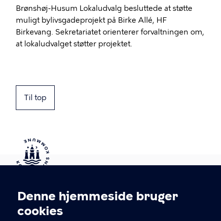
Brønshøj-Husum Lokaludvalg besluttede at støtte
muligt bylivsgadeprojekt på Birke Allé, HF
Birkevang. Sekretariatet orienterer forvaltningen om,
at lokaludvalget støtter projektet.
Til top
Kontakt Københavns Kommune
Denne hjemmeside bruger
Cookieindstillinger
cookies
T
33 66 33 66