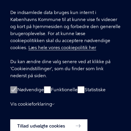
T
33 66 33 66
l
Find andre kontakter her
f
De indsamlede data bruges kun internt i
.
Københavns Kommune til at kunne vise fx videoer
CVR-nummer
64942212
og kort på hjemmesiden og forbedre den generelle
brugeroplevelse. For at kunne læse
GENVEJE
cookiepolitikken skal du acceptere nødvendige
cookies.
Læs hele vores cookiepolitik her
Hvis du vil klage
Du kan ændre dine valg senere ved at klikke på
Digital Post
'Cookieindstillinger', som du finder som link
Databeskyttelse
nederst på siden.
Job
Nødvendige
Funktionelle
Statistiske
Tilgængelighedserklæring
Vis cookieforklaring
Om hjemmesiden
English
Cookiepolitik
Tillad udvalgte cookies