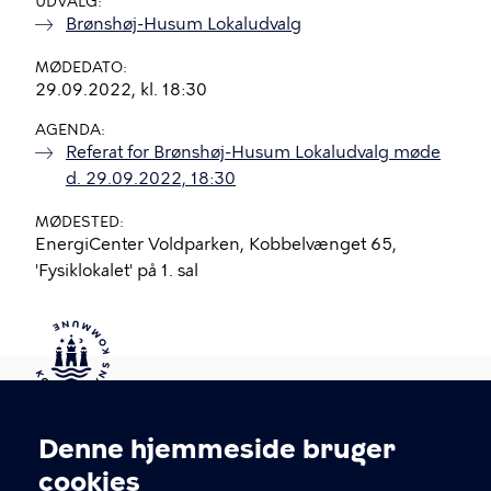
UDVALG
Brønshøj-Husum Lokaludvalg
MØDEDATO
29.09.2022, kl. 18:30
AGENDA
Referat for Brønshøj-Husum Lokaludvalg møde
d. 29.09.2022, 18:30
MØDESTED
EnergiCenter Voldparken, Kobbelvænget 65,
'Fysiklokalet' på 1. sal
Kontakt Københavns Kommune
Denne hjemmeside bruger
Cookieindstillinger
cookies