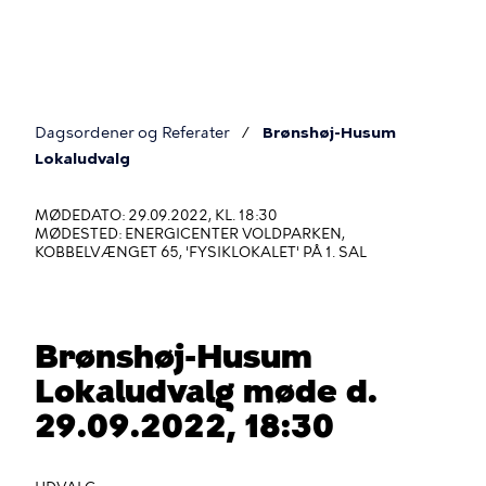
Gå
til
hovedindhold
Dagsordener og Referater
Brønshøj-Husum
Du
Lokaludvalg
er
MØDEDATO: 29.09.2022, KL. 18:30
her
MØDESTED: ENERGICENTER VOLDPARKEN,
KOBBELVÆNGET 65, 'FYSIKLOKALET' PÅ 1. SAL
Brønshøj-Husum
Lokaludvalg møde d.
29.09.2022, 18:30