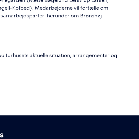
 Pilegården (Mette Bøgelund Lerstrup Larsen,
gell-Kofoed). Medarbejderne vil fortælle om
 og samarbejdsparter, herunder om Brønshøj
ulturhusets aktuelle situation, arrangementer og
s