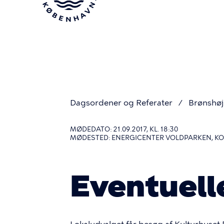
Gå
til
hovedindhold
Dagsordener og Referater
Brønshø
Du
MØDEDATO: 21.09.2017, KL. 18:30
MØDESTED: ENERGICENTER VOLDPARKEN, KO
er
Eventuell
her