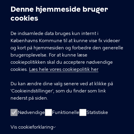
Kontakt Københavns Kommune
Denne hjemmeside bruger
Cookieindstillinger
cookies
T
33 66 33 66
l
Find andre kontakter her
f
De indsamlede data bruges kun internt i
.
Københavns Kommune til at kunne vise fx videoer
CVR-nummer
64942212
og kort på hjemmesiden og forbedre den generelle
brugeroplevelse. For at kunne læse
GENVEJE
cookiepolitikken skal du acceptere nødvendige
cookies.
Læs hele vores cookiepolitik her
Hvis du vil klage
Du kan ændre dine valg senere ved at klikke på
Digital Post
'Cookieindstillinger', som du finder som link
Databeskyttelse
nederst på siden.
Job
Nødvendige
Funktionelle
Statistiske
Tilgængelighedserklæring
Vis cookieforklaring
Om hjemmesiden