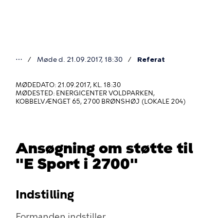
Gå
til
hovedindhold
⋯
Møde d. 21.09.2017, 18:30
Referat
Du
er
MØDEDATO: 21.09.2017, KL. 18:30
MØDESTED: ENERGICENTER VOLDPARKEN,
her
KOBBELVÆNGET 65, 2700 BRØNSHØJ (LOKALE 204)
Ansøgning om støtte til
"E Sport i 2700"
Indstilling
Formanden indstiller,