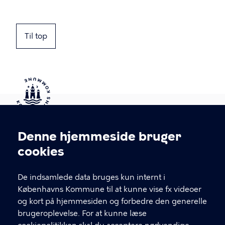
Til top
Kontakt Københavns Kommune
Denne hjemmeside bruger
Cookieindstillinger
cookies
T
33 66 33 66
l
Find andre kontakter her
f
De indsamlede data bruges kun internt i
.
Københavns Kommune til at kunne vise fx videoer
CVR-nummer
64942212
og kort på hjemmesiden og forbedre den generelle
brugeroplevelse. For at kunne læse
GENVEJE