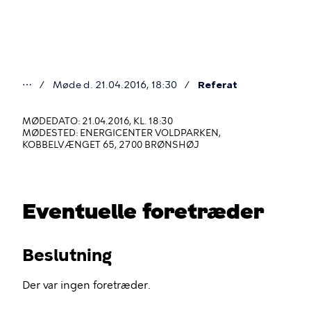
Gå
til
hovedindhold
⋯
Møde d. 21.04.2016, 18:30
Referat
Du
er
MØDEDATO: 21.04.2016, KL. 18:30
MØDESTED: ENERGICENTER VOLDPARKEN,
her
KOBBELVÆNGET 65, 2700 BRØNSHØJ
Eventuelle foretræder
Beslutning
Der var ingen foretræder.