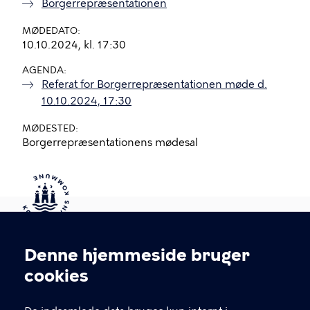
Borgerrepræsentationen
MØDEDATO
10.10.2024, kl. 17:30
AGENDA
Referat for Borgerrepræsentationen møde d.
10.10.2024, 17:30
MØDESTED
Borgerrepræsentationens mødesal
Kontakt Københavns Kommune
Denne hjemmeside bruger
Cookieindstillinger
cookies
T
33 66 33 66
l
Find andre kontakter her