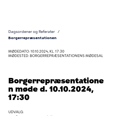
Gå
til
hovedindhold
Dagsordener og Referater
Du
Borgerrepræsentationen
er
MØDEDATO: 10.10.2024, KL. 17:30
her
MØDESTED: BORGERREPRÆSENTATIONENS MØDESAL
Borgerrepræsentatione
n møde d. 10.10.2024,
17:30
UDVALG