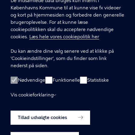
f
De indsamlede data bruges kun internt i
.
Københavns Kommune til at kunne vise fx videoer
CVR-nummer
64942212
og kort på hjemmesiden og forbedre den generelle
brugeroplevelse. For at kunne læse
GENVEJE
cookiepolitikken skal du acceptere nødvendige
cookies.
Læs hele vores cookiepolitik her
Hvis du vil klage
Du kan ændre dine valg senere ved at klikke på
Digital Post
'Cookieindstillinger', som du finder som link
Databeskyttelse
nederst på siden.
Job
Nødvendige
Funktionelle
Statistiske
Tilgængelighedserklæring
Vis cookieforklaring
Om hjemmesiden
English
Cookiepolitik
Tillad udvalgte cookies
Cookieindstillinger