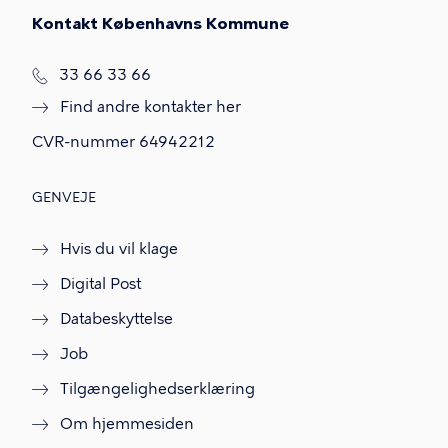
Kontakt Københavns Kommune
T
33 66 33 66
l
Find andre kontakter her
f
.
CVR-nummer
64942212
GENVEJE
Hvis du vil klage
Digital Post
Databeskyttelse
Job
Tilgængelighedserklæring
Om hjemmesiden