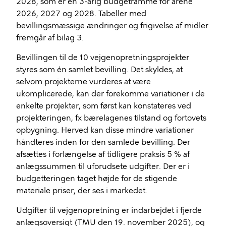
2028, som er en 3-årig budgetramme for årene
2026, 2027 og 2028. Tabeller med
bevillingsmæssige ændringer og frigivelse af midler
fremgår af bilag 3.
Bevillingen til de 10 vejgenopretningsprojekter
styres som én samlet bevilling. Det skyldes, at
selvom projekterne vurderes at være
ukomplicerede, kan der forekomme variationer i de
enkelte projekter, som først kan konstateres ved
projekteringen, fx bærelagenes tilstand og fortovets
opbygning. Herved kan disse mindre variationer
håndteres inden for den samlede bevilling. Der
afsættes i forlængelse af tidligere praksis 5 % af
anlægssummen til uforudsete udgifter. Der er i
budgetteringen taget højde for de stigende
materiale priser, der ses i markedet.
Udgifter til vejgenopretning er indarbejdet i fjerde
anlægsoversigt (TMU den 19. november 2025), og