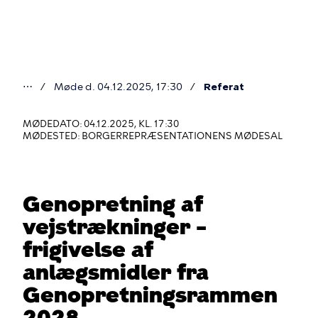
Gå
til
hovedindhold
⋯
Møde d. 04.12.2025, 17:30
Referat
Du
er
MØDEDATO: 04.12.2025, KL. 17:30
MØDESTED: BORGERREPRÆSENTATIONENS MØDESAL
her
Genopretning af
vejstrækninger –
frigivelse af
anlægsmidler fra
Genopretningsrammen
2028