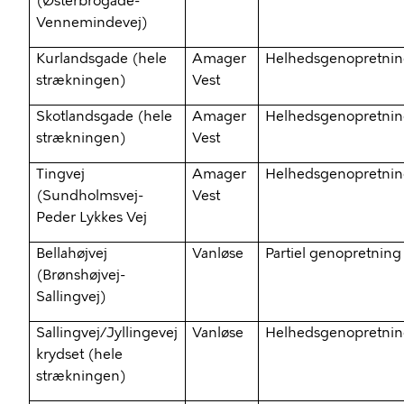
(Østerbrogade-
Vennemindevej)
Kurlandsgade (hele
Amager
Helhedsgenopretni
strækningen)
Vest
Skotlandsgade (hele
Amager
Helhedsgenopretni
strækningen)
Vest
Tingvej
Amager
Helhedsgenopretni
(Sundholmsvej-
Vest
Peder Lykkes Vej
Bellahøjvej
Vanløse
Partiel genopretning
(Brønshøjvej-
Sallingvej
)
Sallingvej
/Jyllingevej
Vanløse
Helhedsgenopretni
krydset (hele
strækningen)