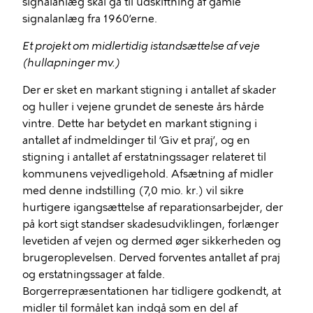
signalanlæg skal gå til udskiftning af gamle
signalanlæg fra 1960’erne.
Et projekt om midlertidig istandsættelse af veje
(hullapninger mv.)
Der er sket en markant stigning i antallet af skader
og huller i vejene grundet de seneste års hårde
vintre. Dette har betydet en markant stigning i
antallet af indmeldinger til ’Giv et praj’, og en
stigning i antallet af erstatningssager relateret til
kommunens
vejvedligehold
. Afsætning af midler
med denne indstilling (7,0 mio. kr.) vil sikre
hurtigere igangsættelse af reparationsarbejder, der
på kort sigt standser skadesudviklingen, forlænger
levetiden af vejen og dermed øger sikkerheden og
brugeroplevelsen. Derved forventes antallet af praj
og erstatningssager at falde.
Borgerrepræsentationen har tidligere godkendt, at
midler til formålet kan indgå som en del af