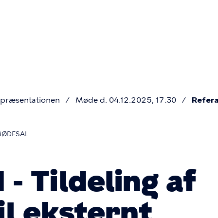
Primær
navigatio
præsentationen
Møde d. 04.12.2025, 17:30
Refera
MØDESAL
- Tildeling af
til eksternt