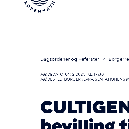
Gå
til
hovedindhold
Dagsordener og Referater
Borgerre
Du
MØDEDATO: 04.12.2025, KL. 17:30
MØDESTED: BORGERREPRÆSENTATIONENS 
er
CULTIGEN 
her
bevilling 