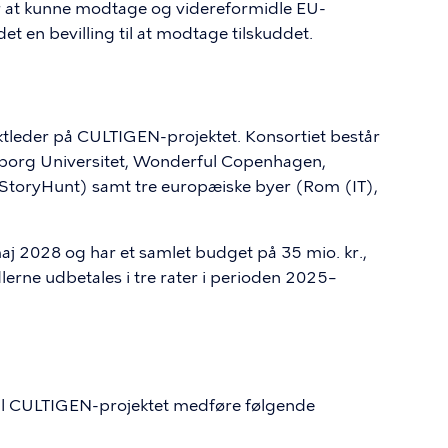
or at kunne modtage og videreformidle EU-
et en bevilling til at modtage tilskuddet.
ektleder på CULTIGEN-projektet. Konsortiet består
lborg Universitet, Wonderful Copenhagen,
toryHunt) samt tre europæiske byer (Rom (IT),
aj 2028 og har et samlet budget på 35 mio. kr.,
dlerne udbetales i tre rater i perioden 2025–
vil CULTIGEN-projektet medføre følgende