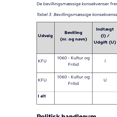
De bevillingsmæssige konsekvenser frem
Tabel 3. Bevillingsmæssige konsekvens
Indtægt
Bevilling
Udvalg
(I) /
(nr. og navn)
Udgift (U)
1060 - Kultur og
KFU
I
Fritid
1060 - Kultur og
KFU
U
Fritid
I alt
Politisk handlerum