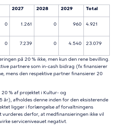
2027
2028
2029
Total
0
1.261
0
960
4.921
0
7.239
0
4.540
23.079
ieringen på 20 % ikke, men kun den rene bevilling.
tive partnere som in-cash bidrag (fx finansierer
, mens den respektive partner finansierer 20
20 % af projektet i Kultur- og
3,5 år), afholdes denne inden for den eksisterende
tet ligger i forlængelse af forvaltningens
 vurderes derfor, at medfinansieringen ikke vil
virke serviceniveauet negativt.