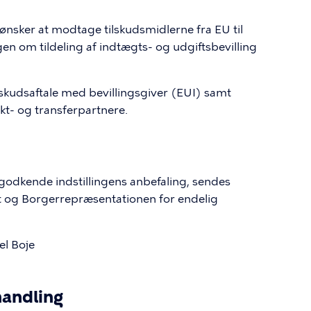
 ønsker at modtage tilskudsmidlerne fra EU til
gen om tildeling af indtægts- og udgiftsbevilling
lskudsaftale med bevillingsgiver (EUI) samt
kt- og transferpartnere.
 godkende indstillingens anbefaling, sendes
et og Borgerrepræsentationen for endelig
 Boje
handling