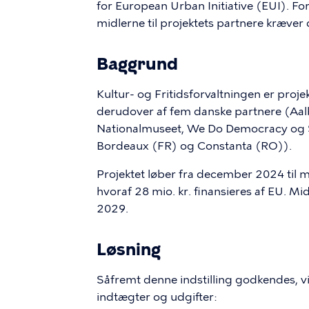
for European Urban Initiative (EUI). F
midlerne til projektets partnere kræver d
Baggrund
Kultur- og Fritidsforvaltningen er proj
derudover af fem danske partnere (Aa
Nationalmuseet, We Do Democracy og S
Bordeaux (FR) og Constanta (RO)).
Projektet løber fra december 2024 til m
hvoraf 28 mio. kr. finansieres af EU. Mi
2029.
Løsning
Såfremt denne indstilling godkendes, 
indtægter og udgifter: