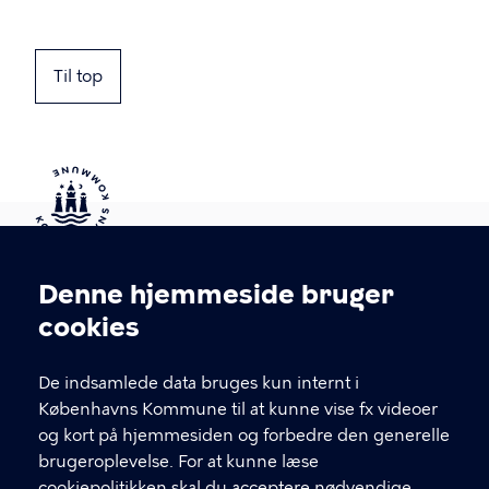
Til top
Kontakt Københavns Kommune
Denne hjemmeside bruger
Cookieindstillinger
cookies
T
33 66 33 66
l
Find andre kontakter her
f
De indsamlede data bruges kun internt i
.
Københavns Kommune til at kunne vise fx videoer
CVR-nummer
64942212
og kort på hjemmesiden og forbedre den generelle
brugeroplevelse. For at kunne læse
GENVEJE
cookiepolitikken skal du acceptere nødvendige