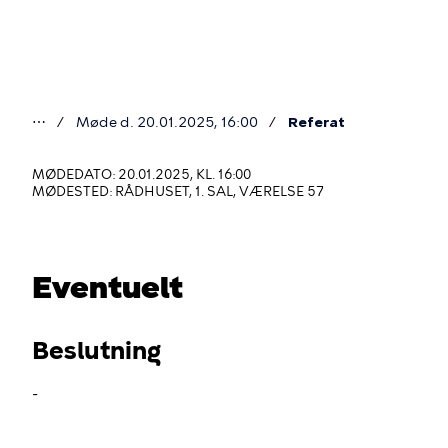
Gå
til
hovedindhold
⋯
Møde d. 20.01.2025, 16:00
Referat
Du
er
MØDEDATO: 20.01.2025, KL. 16:00
MØDESTED: RÅDHUSET, 1. SAL, VÆRELSE 57
her
Eventuelt
Beslutning
-