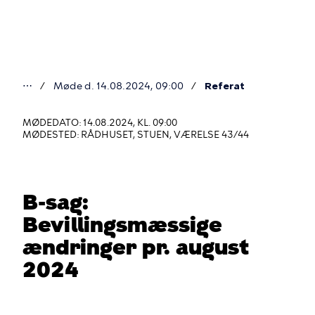
Gå
til
hovedindhold
⋯
Møde d. 14.08.2024, 09:00
Referat
Du
er
MØDEDATO: 14.08.2024, KL. 09:00
MØDESTED: RÅDHUSET, STUEN, VÆRELSE 43/44
her
B-sag:
Bevillingsmæssige
ændringer pr. august
2024