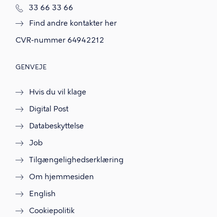
T
33 66 33 66
l
Find andre kontakter her
f
.
CVR-nummer
64942212
GENVEJE
Hvis du vil klage
Digital Post
Databeskyttelse
Job
Tilgængelighedserklæring
Om hjemmesiden
English
Cookiepolitik