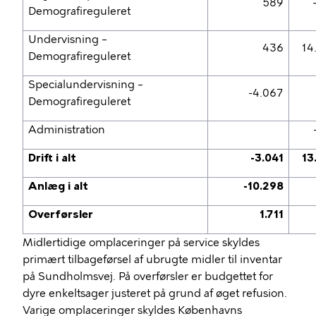
589
Demografireguleret
Undervisning –
436
14
Demografireguleret
Specialundervisning –
-4.067
Demografireguleret
Administration
Drift i alt
-3.041
13
Anlæg i alt
-10.298
Overførsler
1.711
Midlertidige omplaceringer på service skyldes
primært tilbageførsel af ubrugte midler til inventar
på Sundholmsvej. På overførsler er budgettet for
dyre enkeltsager justeret på grund af øget refusion.
Varige omplaceringer skyldes Københavns