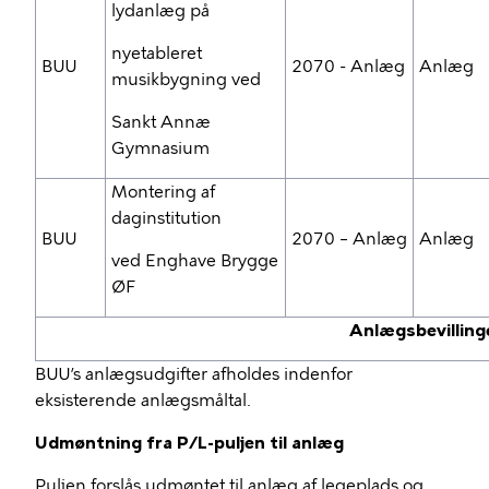
lydanlæg på
nyetableret
BUU
2070 - Anlæg
Anlæg
musikbygning ved
Sankt Annæ
Gymnasium
Montering af
daginstitution
BUU
2070 – Anlæg
Anlæg
ved Enghave Brygge
ØF
Anlægsbevillinger
BUU’s anlægsudgifter afholdes indenfor
eksisterende anlægsmåltal.
Udmøntning fra P/L-puljen
til anlæg
Puljen forslås udmøntet til anlæg af legeplads og