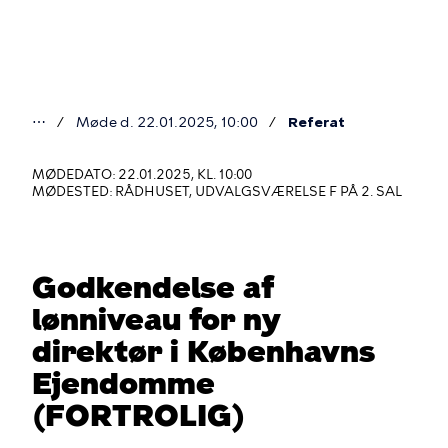
Gå
til
hovedindhold
⋯
Møde d. 22.01.2025, 10:00
Referat
Du
er
MØDEDATO: 22.01.2025, KL. 10:00
MØDESTED: RÅDHUSET, UDVALGSVÆRELSE F PÅ 2. SAL
her
Godkendelse af
lønniveau for ny
direktør i Københavns
Ejendomme
(FORTROLIG)