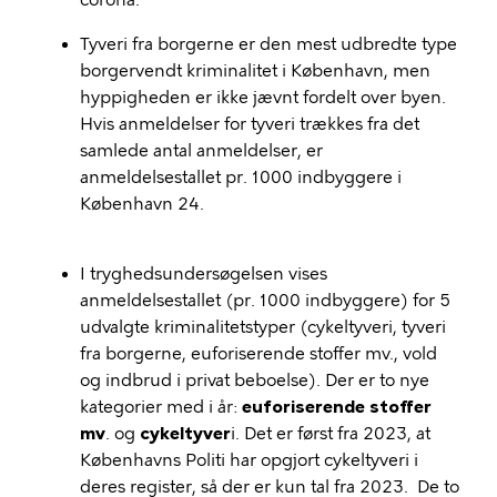
corona.
Tyveri fra borgerne er den mest udbredte type
borgervendt kriminalitet i København, men
hyppigheden er ikke jævnt fordelt over byen.
Hvis anmeldelser for tyveri trækkes fra det
samlede antal anmeldelser, er
anmeldelsestallet pr. 1000 indbyggere i
København 24.
I tryghedsundersøgelsen vises
anmeldelsestallet (pr. 1000 indbyggere) for 5
udvalgte kriminalitetstyper (cykeltyveri, tyveri
fra borgerne, euforiserende stoffer mv., vold
og indbrud i privat beboelse). Der er to nye
kategorier med i år:
euforiserende stoffer
mv
. og
cykeltyver
i. Det er først fra 2023, at
Københavns Politi har opgjort cykeltyveri i
deres register, så der er kun tal fra 2023. De to