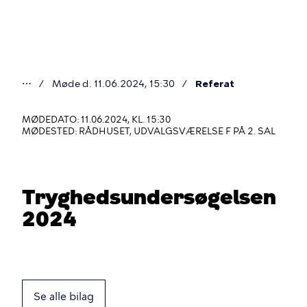
Gå
til
hovedindhold
⋯
Møde d. 11.06.2024, 15:30
Referat
Du
er
MØDEDATO: 11.06.2024, KL. 15:30
MØDESTED: RÅDHUSET, UDVALGSVÆRELSE F PÅ 2. SAL
her
Tryghedsundersøgelsen
2024
Se alle bilag