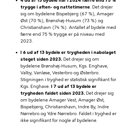
4 ud af 13 bydele har i 2024 færre end 75 %
trygge i aften- og nattetimerne
.
Det drejer
sig om bydelene Bispebjerg (67 %), Amager
Øst (70 %), Brønshøj-Husum (73 %) og
Christianshavn (74 %). Antallet af bydele med
færre end 75 % trygge er på niveau med
2023.
I 6 ud af 13 bydele er trygheden i nabolaget
steget siden 2023.
Det drejer sig om
bydelene Brønshøj-Husum, Kgs. Enghave,
Valby, Vanløse, Vesterbro og Østerbro.
Stigningen i tryghed er statistisk signifikant for
Kgs. Enghave.
I 7 ud af 13 bydele er
trygheden faldet siden 2023.
Det drejer sig
om bydelene Amager Vest, Amager Øst,
Bispebjerg, Christianshavn, Indre By, Indre
Nørrebro og Ydre Nørrebro. Faldet i tryghed er
ikke signifikant for nogle af bydelene.