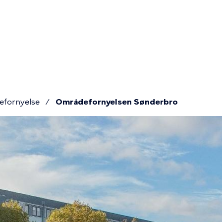
Primær
navigatio
fornyelse
Områdefornyelsen Sønderbro