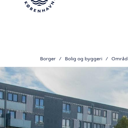
Gå
til
hovedindhold
Borger
Bolig og byggeri
Område
Du
er
her