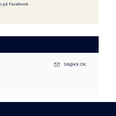
o på Facebook
E-
SB@KK.DK
mail