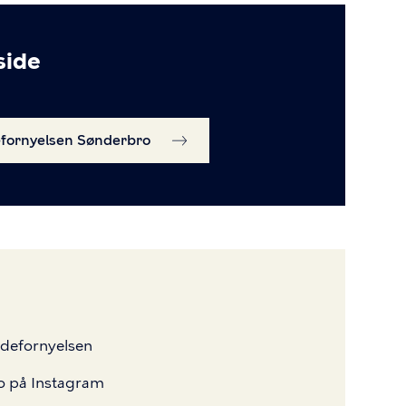
side
efornyelsen Sønderbro
ådefornyelsen
 på Instagram