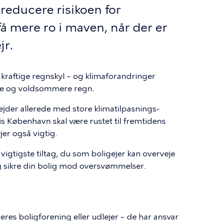
 reducere risikoen for
få mere ro i maven, når der er
jr.
raftige regnskyl – og klimaforandringer
ere og voldsommere regn.
r allerede med store klimatilpasnings-
s København skal være rustet til fremtidens
jer også vigtig.
 vigtigste tiltag, du som boligejer kan overveje
g sikre din bolig mod oversvømmelser.
es boligforening eller udlejer – de har ansvar