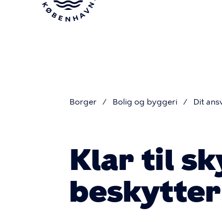
Gå
til
hovedindhold
Borger
Bolig og byggeri
Dit ans
Du
Klar til 
er
beskytter 
her