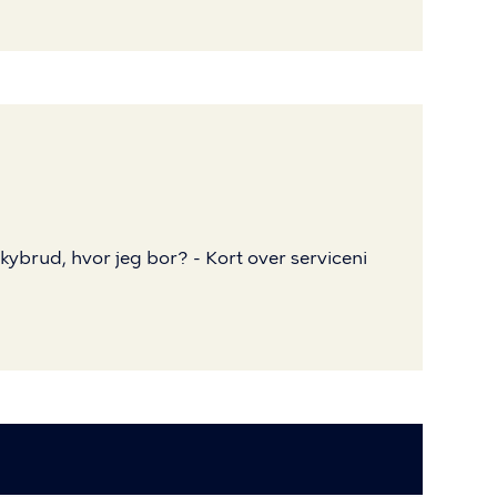
skybrud,
hvor
jeg
bor?
-
Kort
over
serviceni