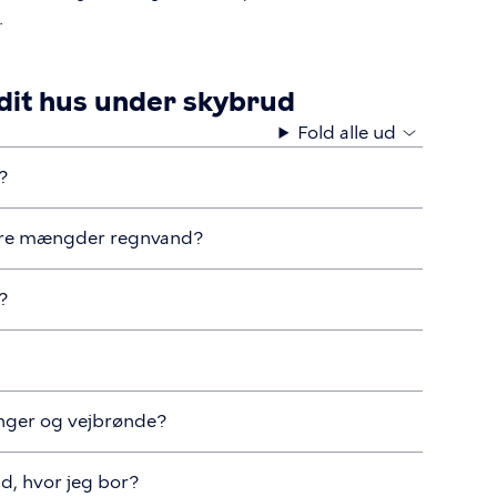
.
 dit hus under skybrud
Fold alle ud
?
tore mængder regnvand?
u?
inger og vejbrønde?
d, hvor jeg bor?