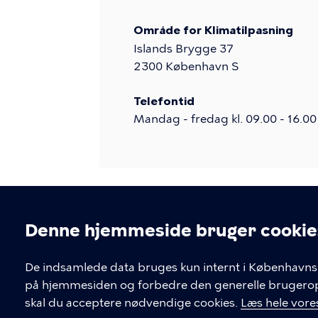
Område for Klimatilpasning
Islands Brygge 37
2300
København S
Telefontid
Mandag - fredag kl. 09.00 - 16.00
Denne hjemmeside bruger cookie
Cookieindstil
De indsamlede data bruges kun internt i Københavns 
på hjemmesiden og forbedre den generelle brugerople
Kontakt Københavns Kommune
skal du acceptere nødvendige cookies.
Læs hele vores