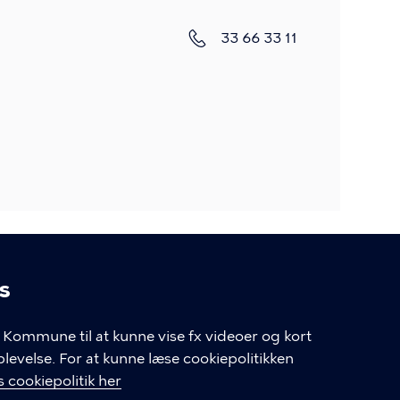
Telefon
33 66 33 11
s
linger
Kommune til at kunne vise fx videoer og kort
velse. For at kunne læse cookiepolitikken
GENVEJE
 cookiepolitik her