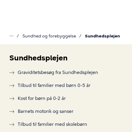
Gå
til
hovedindhold
⋯
Sundhed og forebyggelse
Sundhedsplejen
Du
er
Sundhedsplejen
her
Sundhedsplejen
Graviditetsbesøg fra Sundhedsplejen
Tilbud til familier med børn 0-5 år
Kost for børn på 0-2 år
Barnets motorik og sanser
Tilbud til familier med skolebørn