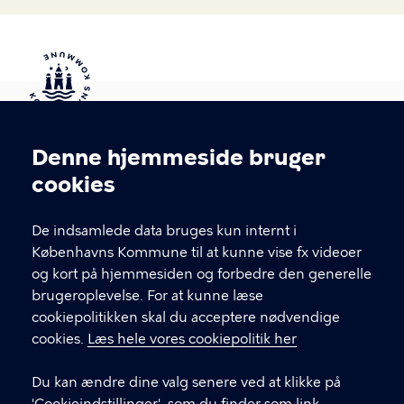
Kontakt Københavns Kommune
Denne hjemmeside bruger
Cookieindstillinger
cookies
T
33 66 33 66
l
Find andre kontakter her
f
De indsamlede data bruges kun internt i
.
Københavns Kommune til at kunne vise fx videoer
CVR-nummer
64942212
og kort på hjemmesiden og forbedre den generelle
brugeroplevelse. For at kunne læse
GENVEJE
cookiepolitikken skal du acceptere nødvendige
cookies.
Læs hele vores cookiepolitik her
Hvis du vil klage
Du kan ændre dine valg senere ved at klikke på
Digital Post