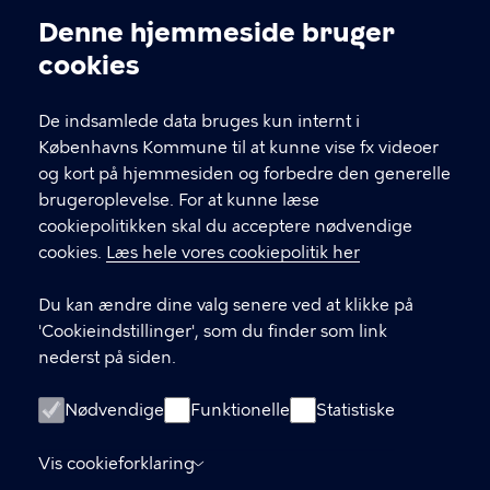
Kontakt Københavns Kommune
Denne hjemmeside bruger
Cookieindstillinger
cookies
T
33 66 33 66
l
Find andre kontakter her
f
De indsamlede data bruges kun internt i
.
Københavns Kommune til at kunne vise fx videoer
CVR-nummer
64942212
og kort på hjemmesiden og forbedre den generelle
brugeroplevelse. For at kunne læse
GENVEJE
cookiepolitikken skal du acceptere nødvendige
cookies.
Læs hele vores cookiepolitik her
Hvis du vil klage
Du kan ændre dine valg senere ved at klikke på
Digital Post
'Cookieindstillinger', som du finder som link
Databeskyttelse
nederst på siden.
Job
Nødvendige
Funktionelle
Statistiske
Tilgængelighedserklæring
Vis cookieforklaring
Om hjemmesiden