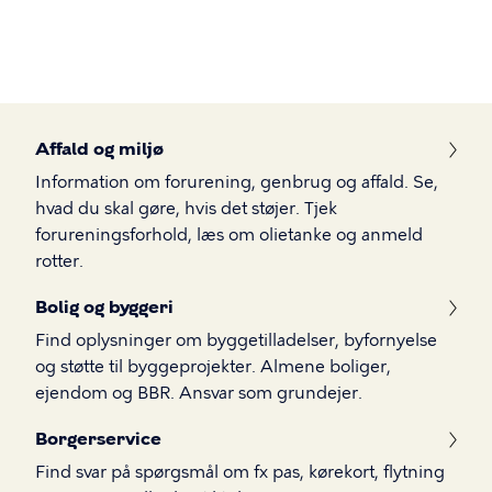
Gå
til
hovedindhold
Borger
Affald og miljø
Information om forurening, genbrug og affald. Se,
hvad du skal gøre, hvis det støjer. Tjek
forureningsforhold, læs om olietanke og anmeld
rotter.
Bolig og byggeri
Find oplysninger om byggetilladelser, byfornyelse
og støtte til byggeprojekter. Almene boliger,
ejendom og BBR. Ansvar som grundejer.
Borgerservice
Find svar på spørgsmål om fx pas, kørekort, flytning