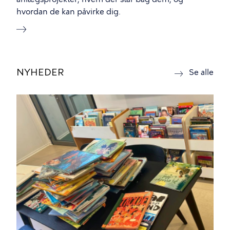
hvordan de kan påvirke dig.
NYHEDER
nyh
Se alle